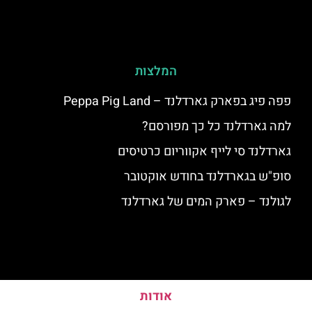
המלצות
פפה פיג בפארק גארדלנד – Peppa Pig Land
למה גארדלנד כל כך מפורסם?
גארדלנד סי לייף אקווריום כרטיסים
סופ"ש בגארדלנד בחודש אוקטובר
לגולנד – פארק המים של גארדלנד
אודות