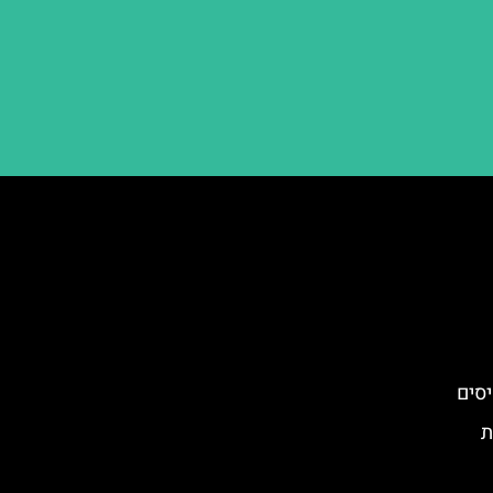
יסים
ת