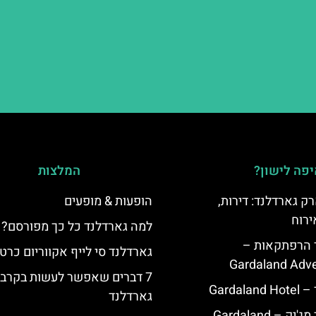
פה לישון?
המלצות
ק גארדלנד: דירות,
הופעות & מופעים
ירוח
למה גארדלנד כל כך מפורסם?
ד הרפתקאות –
גארדלנד סי לייף אקווריום כרט
Gardaland Adve
7 דברים שאפשר לעשות בקרב
Garda
גארדלנד
מלון גארדלנד מג'יק – Gardaland