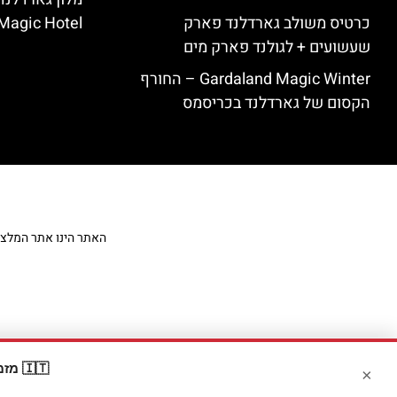
כרטיס משולב גארדלנד פארק
Magic Hotel
שעשועים + לגולנד פארק מים
Gardaland Magic Winter – החורף
הקסום של גארדלנד בכריסמס
האתר הינו אתר המלצות מט
🇮🇹 מזמינים דרך Booking? קבלו
×