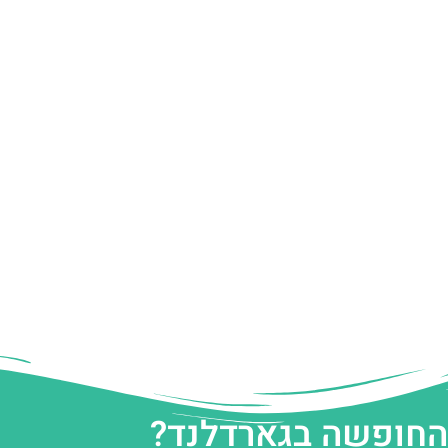
 החופשה בגארדלנד?