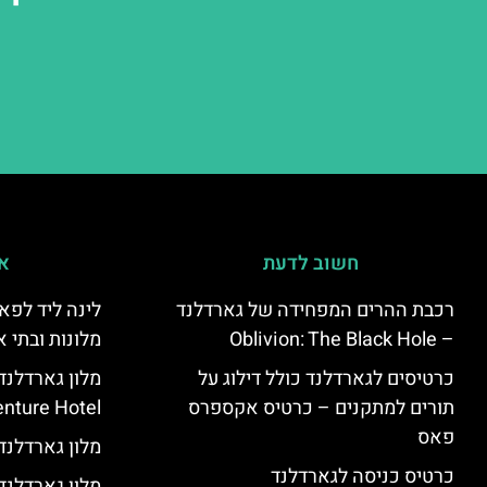
חשוב לדעת
אי
רכבת ההרים המפחידה של גארדלנד
לינה ליד לפאר
– Oblivion: The Black Hole
מלונות ובתי א
כרטיסים לגארדלנד כולל דילוג על
מלון גארדלנ
תורים למתקנים – כרטיס אקספרס
nture Hotel
פאס
מלון גארדלנד – land Hotel
כרטיס כניסה לגארדלנד