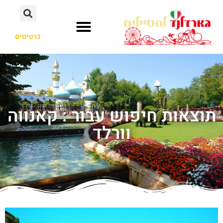
כרטיסים
תוצאות חיפוש עבור : קאנווה
וורלד